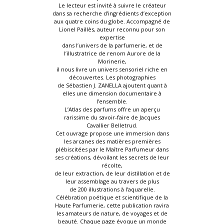
Le lecteur est invité à suivre le créateur
dans sa recherche d’ingrédients d’exception
aux quatre coins du globe. Accompagné de
Lionel Paillès, auteur reconnu pour son
expertise
dans l’univers de la parfumerie, et de
l’illustratrice de renom Aurore de la
Morinerie,
il nous livre un univers sensoriel riche en
découvertes. Les photographies
de Sébastien J. ZANELLA ajoutent quant à
elles une dimension documentaire à
l’ensemble.
L’Atlas des parfums offre un aperçu
rarissime du savoir-faire de Jacques
Cavallier Belletrud.
Cet ouvrage propose une immersion dans
les arcanes des matières premières
plébiscitées par le Maître Parfumeur dans
ses créations, dévoilant les secrets de leur
récolte,
de leur extraction, de leur distillation et de
leur assemblage au travers de plus
de 200 illustrations à l’aquarelle.
Célébration poétique et scientifique de la
Haute Parfumerie, cette publication ravira
les amateurs de nature, de voyages et de
beauté. Chaque page évoque un monde