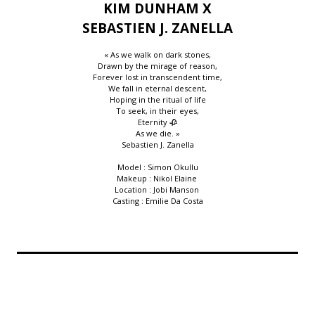
KIM DUNHAM X
SEBASTIEN J. ZANELLA
« As we walk on dark stones,
Drawn by the mirage of reason,
Forever lost in transcendent time,
We fall in eternal descent,
Hoping in the ritual of life
To seek, in their eyes,
Eternity 🥀
As we die. »
Sebastien J. Zanella
Model : Simon Okullu
Makeup : Nikol Elaine
Location : Jobi Manson
Casting : Emilie Da Costa