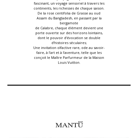
fascinant, un voyage sensoriel à travers les
continents, les richesses de chaque saison.
De la rose centifolia de Grasse au oud
Assam du Bangladesh, en passant par la
bergamote
de Calabre, chaque élément devient une
porte ouverte sur des horizons lointains,
dont le pouvoir d’évocation se double
d’histoires séculaires;
Une invitation olfactive rare, ode au savoir-
faire, à l’art et à l’aventure, telle que les
conçoit le Maître Parfurmeur de la Maison
Louis Vuitton.