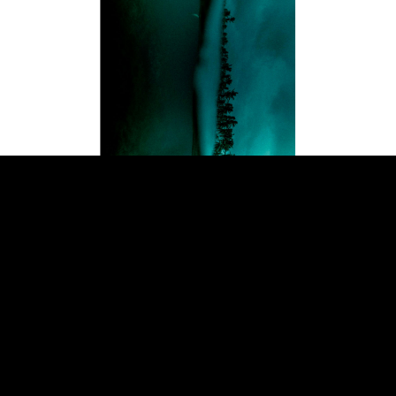
NEW BOOK SAINT
LAURENT RIVE DROITE X
SEBASTIEN ZANELLA
"FOREVER OUTSIDER" CURATED BY
ANTHONY VACCARELLO